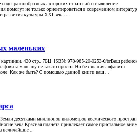
годы разнообразных авторских стратегий и выявление
ия помогут не только ориентироваться в современном литерату
и развития культуры XXI века. ...
мых маленьких
картинки, 430 стр., 7БЦ, ISBN: 978-985-20-0253-0/brВаш ребено
алфавита малышу не так-то просто. Но без знания алфавита
оле. Как же быть? С помощью данной книги ваш ...
арса
т Земли десятками миллионов километров космического простран
Многие века Красная планета привлекает самое пристальное вни
а величайшие ...