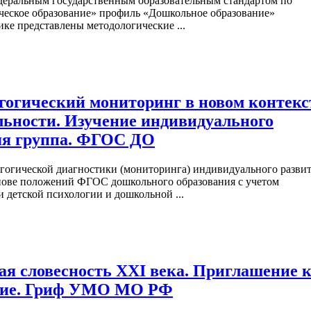
едеральным государственным образовательным стандартом по
ческое образование» профиль «Дошкольное образование»
ике представлены методологические ...
гогический мониторинг в новом контекс
льности. Изучение индивидуального
няя группа. ФГОС ДО
агогической диагностики (мониторинга) индивидуального разви
основе положений ФГОС дошкольного образования с учетом
 детской психологии и дошкольной ...
я словесность XXI века. Приглашение 
обие. Гриф УМО МО РФ