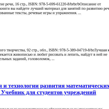
е речи, 16 стр., ISBN: 978-5-699-61220-8/brbr/bОписание от
й книги вы найдете лучший материал для занятий по развитию реч
ованные тексты, речевые игры и упражнения. ...
го творчества, 92 стр., обл., ISBN: 978-5-389-04719-8/brЛучшая 
екается живописью и любит рисовать и лепить, найдут в ней не
льных заданий, головоломок, ...
 и технологии развития математически
. Учебник для студентов учреждений