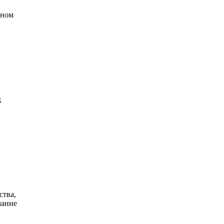
рном
к
ства,
мание