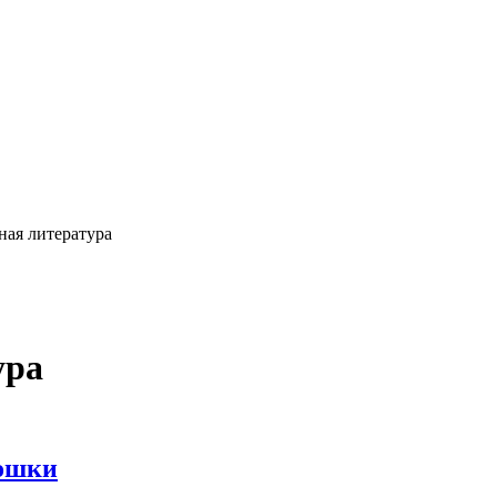
ная литература
ура
ошки