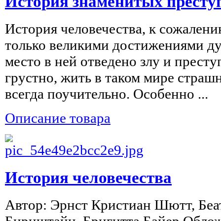
История знаменитых престу
История человечества, к сожалени
только великими достижениями ду
место в ней отведено злу и прест
грустно, жить в таком мире страшн
всегда поучительно. Особенно ...
Описание товара
История человечества
Автор: Эрнст Кристиан Шютт, Беа
Бирнштайн, Бригитта Байер Облож