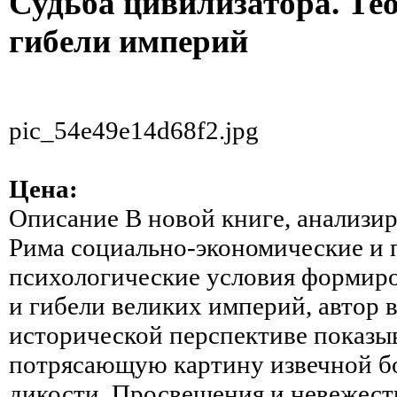
Судьба цивилизатора. Те
гибели империй
pic_54e49e14d68f2.jpg
Цена:
Описание
В новой книге, анализи
Рима социально-экономические и 
психологические условия формиров
и гибели великих империй, автор
исторической перспективе показы
потрясающую картину извечной б
дикости, Просвещения и невежест