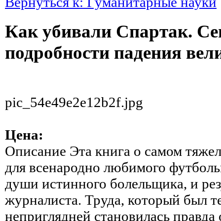
Вернуться к: Гуманитарные науки
Как убивали Спартак. С
подробности падения вел
pic_54e49e2e12b2f.jpg
Цена:
Описание
Эта книга о самом тяже
для всенародно любимого футбольн
души истинного болельщика, и рез
журналиста. Труда, который был т
неприглядней становилась правда 