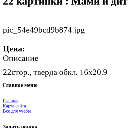
22 картинки : Мами й дит
pic_54e49bcd9b874.jpg
Цена:
Описание
22стор., тверда обкл. 16x20.9
Главное меню
Главная
Карта сайта
Все для учебы
Задать вопрос