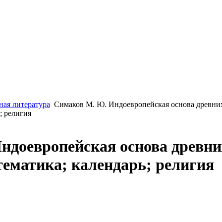
ная литература
Симаков М. Ю. Индоевропейская основа древни
; религия
ндоевропейская основа древни
ематика; календарь; религия