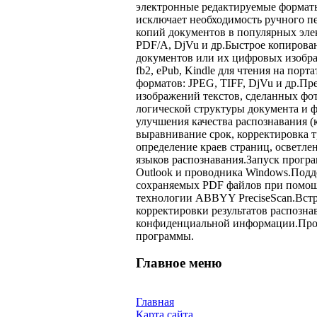
электронные редактируемые форматы,
исключает необходимость ручного п
копий документов в популярных эл
PDF/A, DjVu и др.Быстрое копирова
документов или их цифровых изобр
fb2, ePub, Kindle для чтения на по
форматов: JPEG, TIFF, DjVu и др.П
изображений текстов, сделанных фо
логической структуры документа и 
улучшения качества распознавания (
выравнивание срок, корректировка 
определение краев страниц, осветле
языков распознавания.Запуск прогр
Outlook и проводника Windows.Под
сохраняемых PDF файлов при помощ
технологии ABBYY PreciseScan.Встр
корректировки результатов распозн
конфиденциальной информации.Прог
программы.
Главное меню
Главная
Карта сайта