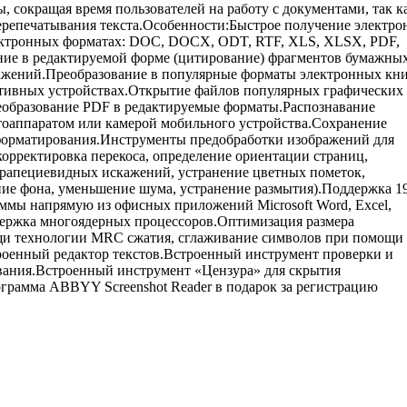
 сокращая время пользователей на работу с документами, так к
ерепечатывания текста.Особенности:Быстрое получение электр
ектронных форматах: DOC, DOCX, ODT, RTF, XLS, XLSX, PDF,
ние в редактируемой форме (цитирование) фрагментов бумажны
ажений.Преобразование в популярные форматы электронных кн
ртативных устройствах.Открытие файлов популярных графических
реобразование PDF в редактируемые форматы.Распознавание
тоаппаратом или камерой мобильного устройства.Сохранение
форматирования.Инструменты предобработки изображений для
корректировка перекоса, определение ориентации страниц,
трапециевидных искажений, устранение цветных пометок,
ние фона, уменьшение шума, устранение размытия).Поддержка 1
аммы напрямую из офисных приложений Microsoft Word, Excel,
держка многоядерных процессоров.Оптимизация размера
и технологии MRC сжатия, сглаживание символов при помощи
оенный редактор текстов.Встроенный инструмент проверки и
авания.Встроенный инструмент «Цензура» для скрытия
рамма ABBYY Screenshot Reader в подарок за регистрацию