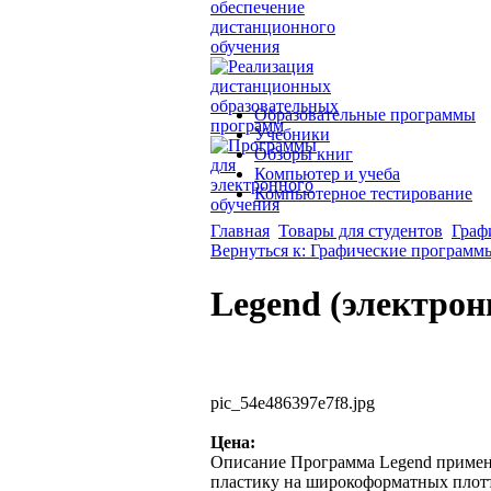
Образовательные программы
Учебники
Обзоры книг
Компьютер и учеба
Компьютерное тестирование
Главная
Товары для студентов
Граф
Вернуться к: Графические программ
Legend (электрон
pic_54e486397e7f8.jpg
Цена:
Описание
Программа Legend применя
пластику на широкоформатных плотте