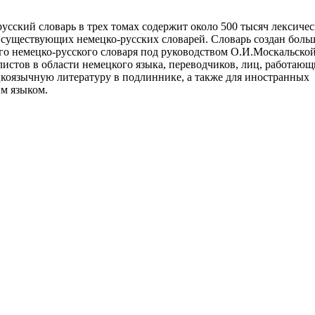
сский словарь в трех томах содержит около 500 тысяч лексиче
 существующих немецко-русских словарей. Словарь создан бол
го немецко-русского словаря под руководством О.И.Москальской
листов в области немецкого языка, переводчиков, лиц, работающ
оязычную литературу в подлиннике, а также для иностранных
м языком.