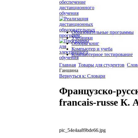
Образовательные программы
Учебники
Обзоры книг
Компьютер и учеба
Компьютерное тестирование
Главная
Товары для студентов
Слов
Ганшина
Вернуться к: Словари
Французско-русск
francais-russe К.
pic_54e4aa89bde66.jpg