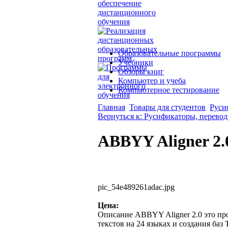
Образовательные программы
Учебники
Обзоры книг
Компьютер и учеба
Компьютерное тестирование
Главная
Товары для студентов
Руси
Вернуться к: Русификаторы, перево
ABBYY Aligner 2.0
pic_54e489261adac.jpg
Цена:
Описание
ABBYY Aligner 2.0 это п
текстов на 24 языках и создания баз