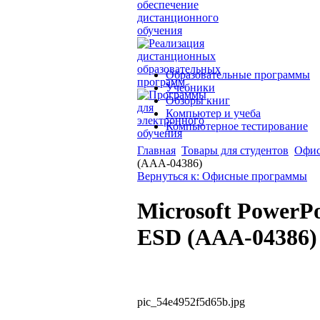
Образовательные программы
Учебники
Обзоры книг
Компьютер и учеба
Компьютерное тестирование
Главная
Товары для студентов
Офис
(AAA-04386)
Вернуться к: Офисные программы
Microsoft PowerPoi
ESD (AAA-04386)
pic_54e4952f5d65b.jpg