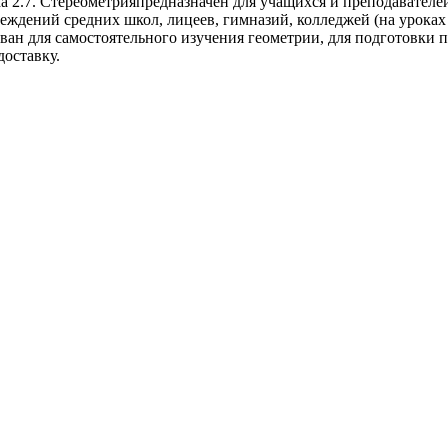
 2.7. Стереометрияпредназначен для учащихся и преподавателей
еждений средних школ, лицеев, гимназий, колледжей (на уроках
ван для самостоятельного изучения геометрии, для подготовки 
доставку.