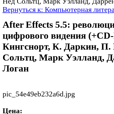
Нед Сольтц, Марк Уэлланд, Дарре
Вернуться к: Компьютерная литер
After Effects 5.5: революц
цифрового видения (+CD-
Кингснорт, К. Даркин, П.
Сольтц, Марк Уэлланд, Д
Логан
pic_54e49eb232a6d.jpg
Цена: