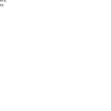
нга,
ку.