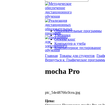
Образовательные программы
Учебники
Обзоры книг
Компьютер и учеба
Компьютерное тестирование
Главная
Товары для студентов
Граф
Вернуться к: Графические программ
mocha Pro
pic_54e48766c0cea.jpg
Цена: