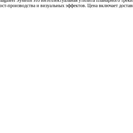
agineer Systems это интеллектуальная утилита планарного треки
ост-производства и визуальных эффектов. Цена включает достав