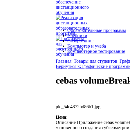
Образовательные программы
Учебники
Обзоры книг
Компьютер и учеба
Компьютерное тестирование
Главная
Товары для студентов
Граф
Вернуться к: Графические программ
cebas volumeBrea
pic_54e4872bd86b1.jpg
Цена:
Описание
Приложение cebas volumeB
мгновенного создания субгеометрии 