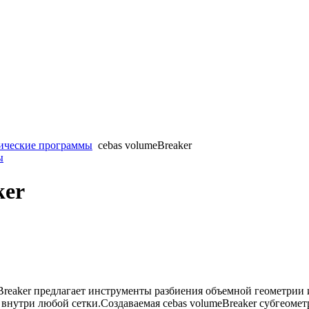
ические программы
cebas volumeBreaker
ы
ker
reaker предлагает инструменты разбиения объемной геометрии 
внутри любой сетки.Создаваемая cebas volumeBreaker субгеомет