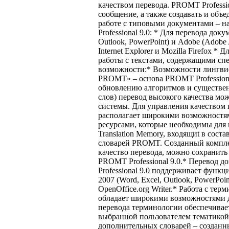
качеством перевода. PROMT Professio
сообщение, а также создавать и объ
работе с типовыми документами – 
Professional 9.0: * Для перевода док
Outlook, PowerPoint) и Adobe (Adobe 
Internet Explorer и Mozilla Firefox 
работы с текстами, содержащими с
возможности:* Возможности лингви
PROMT» – основа PROMT Professiona
обновлению алгоритмов и существен
слов) перевод высокого качества мо
системы. Для управления качеством 
располагает широкими возможностям
ресурсами, которые необходимы для 
Translation Memory, входящиt в сост
словарей PROMT. Созданный компле
качество перевода, можно сохранить
PROMT Professional 9.0.* Перевод д
Professional 9.0 поддерживает функ
2007 (Word, Excel, Outlook, PowerPoi
OpenOffice.org Writer.* Работа с те
обладает широкими возможностями д
перевода терминологии обеспечивае
выбранной пользователем тематикой
дополнительных словарей – созданн