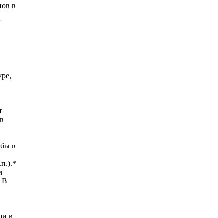
нов в
N
ype,
т
 в
обы в
п.).*
м
 В
щи в