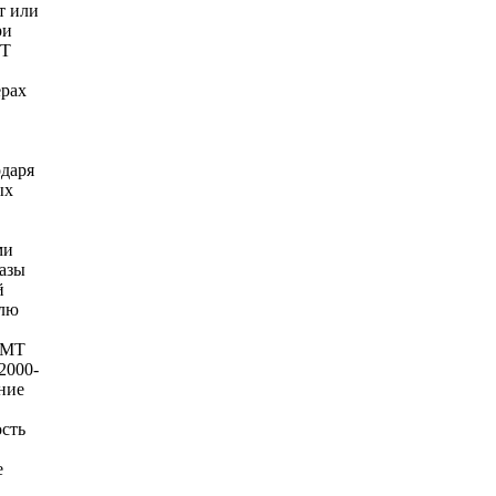
т или
ри
MT
ерах
одаря
ых
ми
базы
й
елю
ROMT
2000-
ение
ость
е