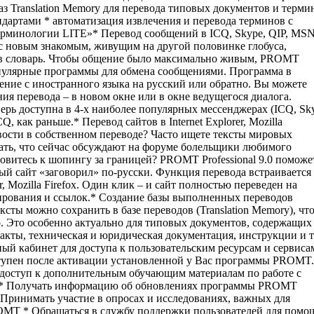
 Translation Memory для перевода типовых документов и терми
дартами * автоматизация извлечения и перевода терминов с
минологии LITE»* Перевод сообщений в ICQ, Skype, QIP, MS
 новым знакомым, живущим на другой половинке глобуса,
 в словарь. Чтобы общение было максимально живым, PROMT
популярные программы для обмена сообщениями. Программа в
ение с иностранного языка на русский или обратно. Вы можете
ия перевода – в новом окне или в окне ведущегося диалога.
ерь доступна в 4-х наиболее популярных мессенджерах (ICQ, Sk
Q, как раньше.* Перевод сайтов в Internet Explorer, Mozilla
вости в собственном переводе? Часто ищете тексты мировых
ать, что сейчас обсуждают на форуме болельщики любимого
овитесь к шопингу за границей? PROMT Professional 9.0 поможе
ный сайт «заговорил» по-русски. Функция перевода встраивается
r, Mozilla Firefox. Один клик – и сайт полностью переведен на
ирования и ссылок.* Создание базы выполненных переводов
ксты можно сохранить в базе переводов (Translation Memory), чт
о. Это особенно актуально для типовых документов, содержащих
ты, техническая и юридическая документация, инструкции и т.
 кабинет для доступа к пользовательским ресурсам и сервиса
ступен после активации установленной у Вас программы PROMT.
ь доступ к дополнительным обучающим материалам по работе с
0 * Получать информацию об обновлениях программы PROMT
* Принимать участие в опросах и исследованиях, важных для
OMT * Обращаться в службу поддержки пользователей для помо