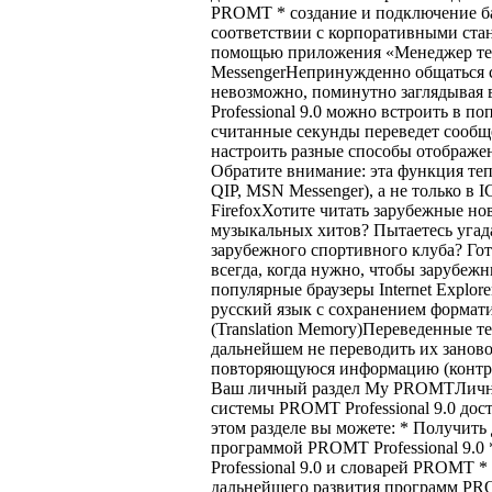
PROMT * cоздание и подключение баз
соответствии с корпоративными стан
помощью приложения «Менеджер тер
MessengerНепринужденно общаться с
невозможно, поминутно заглядывая
Professional 9.0 можно встроить в 
считанные секунды переведет сообщ
настроить разные способы отображен
Обратите внимание: эта функция теп
QIP, MSN Messenger), а не только в IC
FirefoxХотите читать зарубежные но
музыкальных хитов? Пытаетесь угад
зарубежного спортивного клуба? Гот
всегда, когда нужно, чтобы зарубеж
популярные браузеры Internet Explore
русский язык с сохранением формат
(Translation Memory)Переведенные те
дальнейшем не переводить их занов
повторяющуюся информацию (контрак
Ваш личный раздел My PROMTЛичный
системы PROMT Professional 9.0 до
этом разделе вы можете: * Получит
программой PROMT Professional 9.
Professional 9.0 и словарей PROMT 
дальнейшего развития программ PR