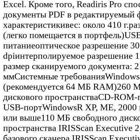
Excel. Кроме того, Readiris Pro сп
документы PDF в редактируемый 
характеристикивес: около 410 г.ра
(легко помещается в портфель)US
питаниеоптическое разрешение 300
dpiинтерполируемое разрешение 
размер сканируемого документа: 2
ммСистемные требованияWindow
(рекомендуется 64 МБ RAM)260 М
дискового пространстваCD-ROM-
USB-портWindowsR XP, ME, 2000 
или выше110 МБ свободного диск
пространства IRISScan Executive 
базового сканера IRISScan Executi